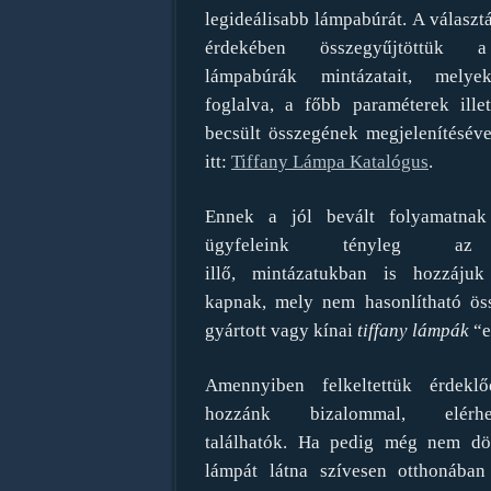
legideálisabb lámpabúrát. A válasz
érdekében összegyűjtöttük a
lámpabúrák mintázatait, melye
foglalva, a főbb paraméterek illet
becsült összegének megjelenítéséve
itt:
Tiffany Lámpa Katalógus
.
Ennek a jól bevált folyamatna
ügyfeleink tényleg az 
illő, mintázatukban is hozzáju
kapnak, mely nem hasonlítható ös
gyártott vagy kínai
tiffany lámpák
“e
Amennyiben felkeltettük érdeklőd
hozzánk bizalommal, elér
találhatók. Ha pedig még nem dön
lámpát látna szívesen otthonában