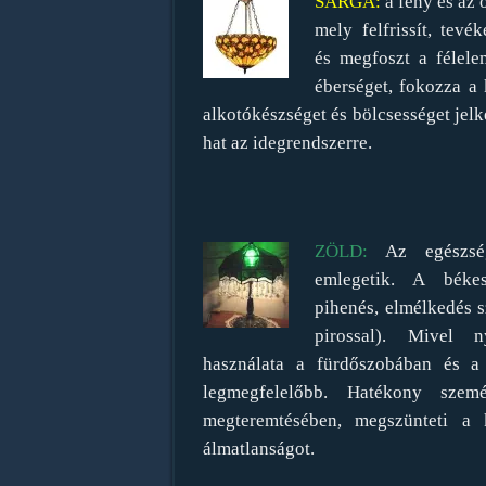
SÁRGA:
a fény és az
mely felfrissít, tevé
és megfoszt a félele
éberséget, fokozza a 
alkotókészséget és bölcsességet jel
hat az idegrendszerre.
ZÖLD:
Az egészség
emlegetik. A békes
pihenés, elmélkedés sz
pirossal). Mivel n
használata a fürdőszobában és a
legmegfelelőbb. Hatékony szem
megteremtésében, megszünteti a k
álmatlanságot.