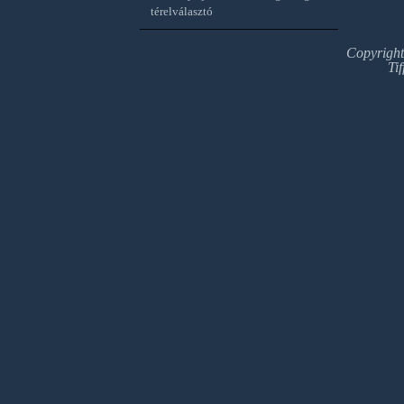
térelválasztó
Copyrigh
Ti