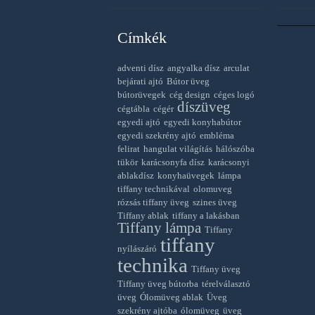
Címkék
adventi dísz
angyalka dísz
arculat
bejárati ajtó
Bútor üveg
bútorüvegek
cég design
céges logó
díszüveg
cégtábla
cégér
egyedi ajtó
egyedi konyhabútor
egyedi szekrény ajtó
embléma
felirat
hangulat világítás
hálószóba
tükör
karácsonyfa dísz
karácsonyi
ablakdísz
konyhaüvegek
lámpa
tiffany technikával
olomuveg
rózsás tiffany üveg
szines üveg
Tiffany ablak
tiffany a lakásban
Tiffany lámpa
Tiffany
tiffany
nyílászáró
technika
Tiffany üveg
Tiffany üveg bútorba
térelválasztó
üveg
Ólomüveg ablak
Üveg
szekrény ajtóba
ólomüveg
üveg