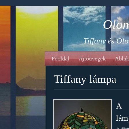
Olom
Tiffany és Ól
Főoldal
Ajtóüvegek
Ablak
Tiffany lámpa
A 
lám