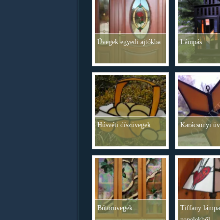
Üvegek egyedi ajtókba
Lámpás
Húsvéti díszüvegek
Karácsonyi üv
Bútorüvegek
Tiffany lámpa
panelekből