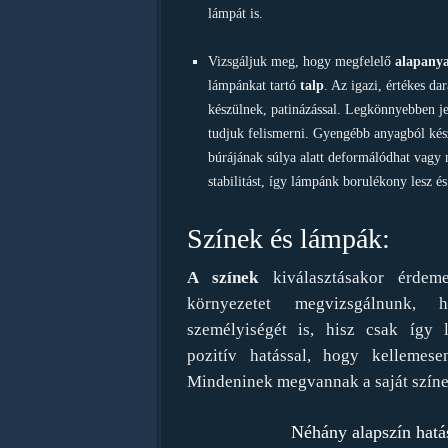
lámpát is.
Vizsgáljuk meg, hogy megfelelő
alapany
lámpánkat tartó
talp
. Az igazi, értékes d
készülnek, patinázással. Legkönnyebben je
tudjuk felismerni. Gyengébb anyagból kés
búrájának súlya alatt deformálódhat vagy
stabilitást, így lámpánk borulékony lesz é
Színek és lámpák:
A színek
kiválasztásakor érde
környezetet megvizsgálnunk
személyiségét is, hisz csak így 
pozitív hatással, hogy kellemese
Mindeninek megvannak a saját színei
Néhány alapszín hatá