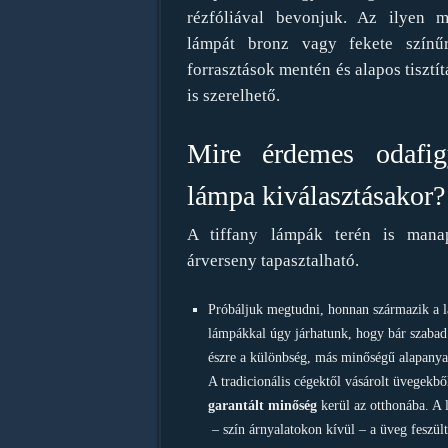
rézfóliával bevonjuk. Az ilyen m
lámpát bronz vagy fekete színű
forrasztások mentén és alapos tisztí
is szerelhető.
Mire érdemes odafig
lámpa kiválasztásakor?
A tiffany lámpák terén is mana
árverseny tapasztalható.
Próbáljuk megtudni, honnan származik a 
lámpákkal úgy járhatunk, hogy bár szaba
észre a különbség, más minőségű alapanya
A tradicionális cégektől vásárolt üvegekbő
garantált
minőség
kerül az otthonába. A
– szín árnyalatokon kívül – a üveg feszült