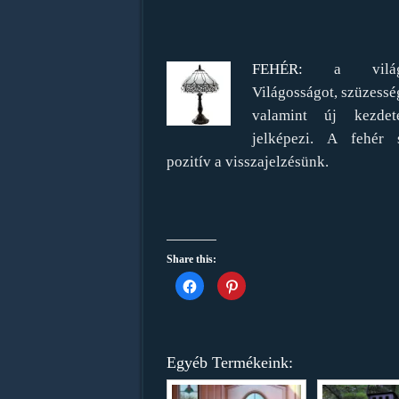
FEHÉR:
a világo
Világosságot, szüzesség
valamint új kezdet
jelképezi. A fehér s
pozitív a visszajelzésünk.
Share this:
Click
Click
to
to
share
share
on
on
Facebook
Pinterest
(Opens
(Opens
in
in
new
new
Egyéb Termékeink:
window)
window)