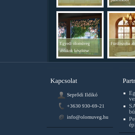
Egyedi ólomüveg
Fürdőszoba a
ablakok készítése
Kapcsolat
Part
Eg
Seprődi Ildikó
ve
SA
+3630 930-69-21
bú
info@olomuveg.hu
Pe
ép