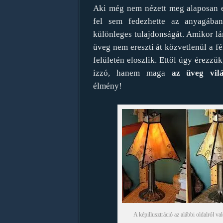
Aki még nem nézett meg alaposan e
fel sem fedezhette az anyagában
különleges tulajdonságát. Amikor lá
üveg nem ereszti át közvetlenül a f
felületén eloszlik. Ettől úgy érezzü
izzó, hanem maga
az üveg vilá
élmény!
A képillusztráció az alábbi oldalról va