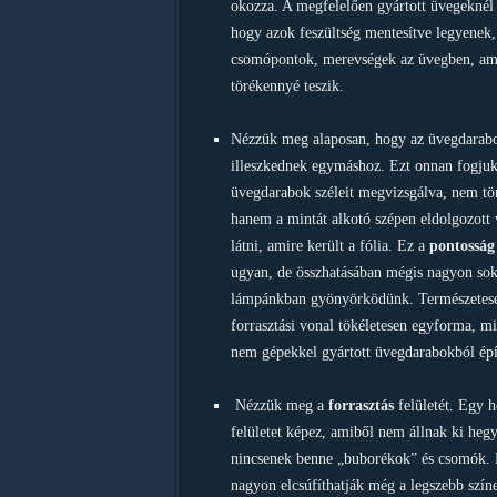
okozza. A megfelelően gyártott üvegeknél
hogy azok feszültség mentesítve legyenek
csomópontok, merevségek az üvegben, ami
törékennyé teszik.
Nézzük meg alaposan, hogy az üvegdarab
illeszkednek egymáshoz. Ezt onnan fogjuk
üvegdarabok széleit megvizsgálva, nem töre
hanem a mintát alkotó szépen eldolgozott
látni, amire került a fólia. Ez a
pontosság
ugyan, de összhatásában mégis nagyon sok
lámpánkban gyönyörködünk. Természetes
forrasztási vonal tökéletesen egyforma, m
nem gépekkel gyártott üvegdarabokból épít
Nézzük meg a
forrasztás
felületét. Egy 
felületet képez, amiből nem állnak ki hegy
nincsenek benne „buborékok” és csomók. 
nagyon elcsúfíthatják még a legszebb szín