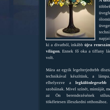
A dís
több
üvegfe
ólom
üvege
tec
napja
ki a divatból, inkább
újra reneszán
világon
. Ennek fő oka a tiffany l
volt.
Mára az egyik legelterjedtebb díszt
technikával készítünk, a lám
elhelyezve a
legkülönlegesebb
szobáinak. Mivel színét, mintáját, m
az Ön berendezésének stílusá
tökéletesen illeszkedni otthonához.