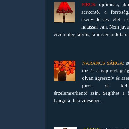
PIROS:
optimista, akt
serkentő, a forróság
szenvedélyes élet sz
hatással van. Nem jav
érzelmileg labilis, könnyen indulatos
NARANCS SÁRGA
: 
tűz és a nap melegsé
olyan agresszív és sze
piros, de kell
érzelemserkentő szín. Segíthet a f
hangulat leküzdésében.