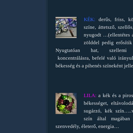
KÉK:
derűs, friss, k
színe, áttetsző, szellős
nyugodt …(ellentétes a
zölddel pedig erősíti
Nyugtatóan hat, szellemi t
koncentrálásra, befelé való irányul
békesség és a pihenés színeként jell
LILA:
a kék és a piro
békességet, eltávolodá
sugárzó, kék szín…..
szín által magában 
szenvedély, életerő, energia…