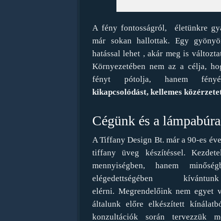
A fény fontosságról, életünkre gya
már sokan hallottak. Egy gyönyö
hatással lehet , akár meg is változta
Környezetében nem az a célja, ho
fényt pótolja, hanem fényév
kikapcsolódást, kellemes közérzete
Cégünk és a lámpabúra 
A Tiffany Design Bt. már a 90-es éve
tiffany üveg készítéssel. Kezdet
mennyiségben, hanem minőségb
elégedettségében kívántu
elérni. Megrendelőink nem egyet v
általunk előre elkészített kínálat
konzultációk során tervezzük 