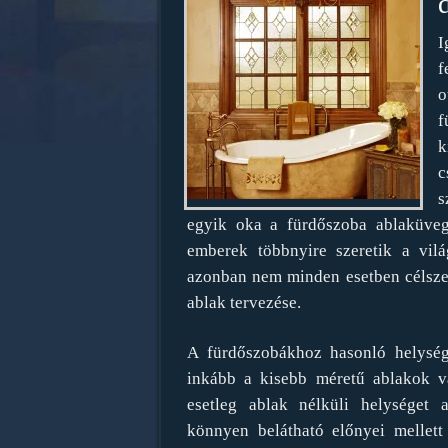
f
o
f
k
c
s
egyik oka a fürdőszoba ablaküveg
emberek többnyire szeretik a vilá
azonban nem minden esetben célsz
ablak tervezése.
A fürdőszobákhoz hasonló helysé
inkább a kisebb méretű ablakok vás
esetleg ablak nélküli helységet 
könnyen belátható előnyei mellet