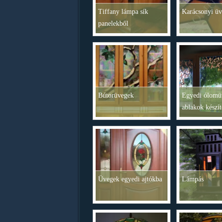
Tiffany lámpa sík
Karácsonyi üv
panelekből
Bútorüvegek
Egyedi ólomü
ablakok készít
Üvegek egyedi ajtókba
Lámpás