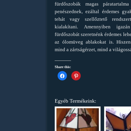
fürdőszobák magas páratartalm
penészednek, ezáltal érdemes gyakr
tehát vagy szellőztető rendsze
kialakítani. Amennyiben igazá
fürdőszobát szeretnénk érdemes lehe
az ólomüveg ablakokat is. Hiszen
mind a zártságérzet, mind a világoss
Share this:
Click
Click
to
to
share
share
on
on
Facebook
Pinterest
(Opens
(Opens
in
in
new
new
Egyéb Termékeink:
window)
window)