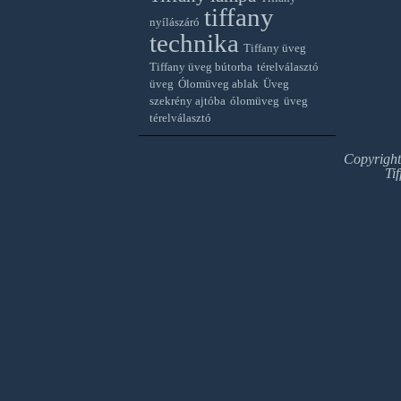
tiffany
nyílászáró
technika
Tiffany üveg
Tiffany üveg bútorba
térelválasztó
üveg
Ólomüveg ablak
Üveg
szekrény ajtóba
ólomüveg
üveg
térelválasztó
Copyrigh
Ti