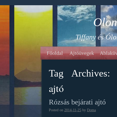
Olom
Tiffany és Ól
Főoldal
Ajtóüvegek
Ablakü
Tag Archives
ajtó
Rózsás bejárati ajtó
Posted on
2014-11-25
by
Doma