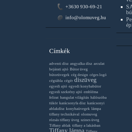
SA
+3630 930-69-21
bú
info@olomuveg.hu
Pe
ép
Címkék
adventi dísz
angyalka dísz
arculat
bejárati ajtó
Bútor üveg
bútorüvegek
cég design
céges logó
díszüveg
cégtábla
cégér
egyedi ajtó
egyedi konyhabútor
egyedi szekrény ajtó
embléma
felirat
hangulat világítás
hálószóba
tükör
karácsonyfa dísz
karácsonyi
ablakdísz
konyhaüvegek
lámpa
tiffany technikával
olomuveg
rózsás tiffany üveg
szines üveg
Tiffany ablak
tiffany a lakásban
Tiffany lámpa
Tiffany