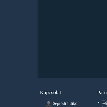
Kapcsolat
Part
Eg
Seprődi Ildikó
ve