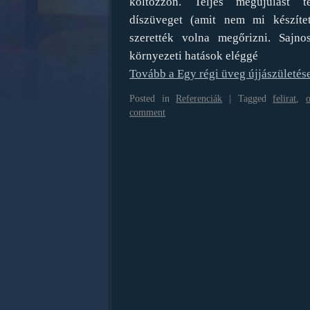
költözzön. Teljes megújulást 
díszüveget (amit nem mi készítet
szerették volna megőrizni. Sajn
környezeti hatások eléggé
Tovább a Egy régi üveg újjászületés
Posted in
Referenciák
|
Tagged
felirat
,
comment