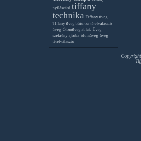
tiffany
nyílászáró
technika
Tiffany üveg
Tiffany üveg bútorba
térelválasztó
üveg
Ólomüveg ablak
Üveg
szekrény ajtóba
ólomüveg
üveg
térelválasztó
Copyrigh
Ti