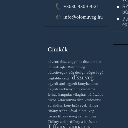
SA
+3630 930-69-21
bú
info@olomuveg.hu
Pe
ép
Címkék
adventi dísz
angyalka dísz
arculat
bejárati ajtó
Bútor üveg
bútorüvegek
cég design
céges logó
díszüveg
cégtábla
cégér
egyedi ajtó
egyedi konyhabútor
egyedi szekrény ajtó
embléma
felirat
hangulat világítás
hálószóba
tükör
karácsonyfa dísz
karácsonyi
ablakdísz
konyhaüvegek
lámpa
tiffany technikával
olomuveg
rózsás tiffany üveg
szines üveg
Tiffany ablak
tiffany a lakásban
Tiffany lámpa
Tiffany