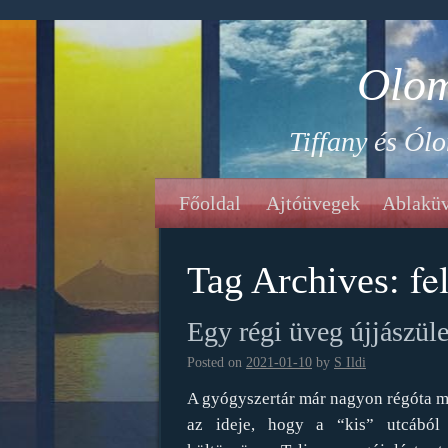
Olom
Tiffany és Ól
Főoldal
Ajtóüvegek
Ablakü
fe
Tag Archives:
Egy régi üveg újjászüle
Posted on
2021-01-10
by
S Ildi
A gyógyszertár már nagyon régóta mű
az ideje, hogy a “kis” utcából