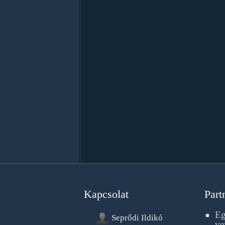
Kapcsolat
Part
Eg
Seprődi Ildikó
ve