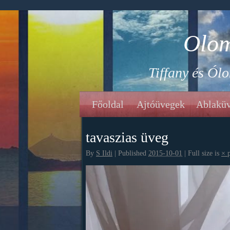
Olom
Tiffany és Ól
Főoldal
Ajtóüvegek
Ablakü
tavaszias üveg
By
S Ildi
|
Published
2015-10-01
|
Full size is
×