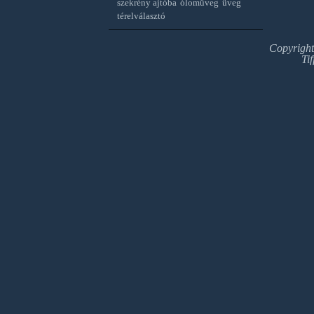
szekrény ajtóba
ólomüveg
üveg
térelválasztó
Copyrigh
Ti