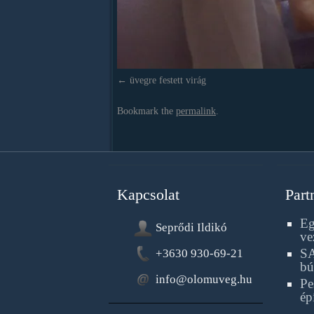
üvegre festett virág
Bookmark the
permalink
.
Kapcsolat
Part
Eg
Seprődi Ildikó
ve
SA
+3630 930-69-21
bú
info@olomuveg.hu
Pe
ép