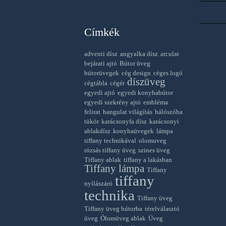
Címkék
adventi dísz
angyalka dísz
arculat
bejárati ajtó
Bútor üveg
bútorüvegek
cég design
céges logó
díszüveg
cégtábla
cégér
egyedi ajtó
egyedi konyhabútor
egyedi szekrény ajtó
embléma
felirat
hangulat világítás
hálószóba
tükör
karácsonyfa dísz
karácsonyi
ablakdísz
konyhaüvegek
lámpa
tiffany technikával
olomuveg
rózsás tiffany üveg
szines üveg
Tiffany ablak
tiffany a lakásban
Tiffany lámpa
Tiffany
tiffany
nyílászáró
technika
Tiffany üveg
Tiffany üveg bútorba
térelválasztó
üveg
Ólomüveg ablak
Üveg