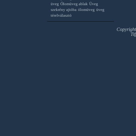
üveg
Ólomüveg ablak
Üveg
szekrény ajtóba
ólomüveg
üveg
térelválasztó
Copyrigh
Ti