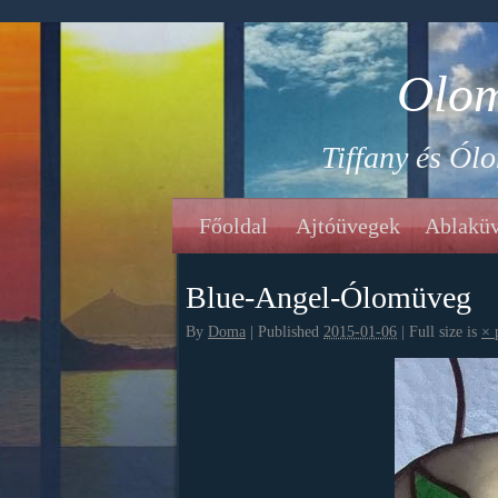
Olom
Tiffany és Ól
Főoldal
Ajtóüvegek
Ablakü
Blue-Angel-Ólomüveg
By
Doma
|
Published
2015-01-06
|
Full size is
×