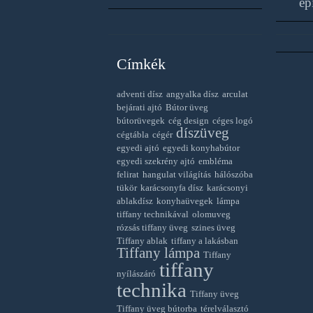
ép
Címkék
adventi dísz
angyalka dísz
arculat
bejárati ajtó
Bútor üveg
bútorüvegek
cég design
céges logó
díszüveg
cégtábla
cégér
egyedi ajtó
egyedi konyhabútor
egyedi szekrény ajtó
embléma
felirat
hangulat világítás
hálószóba
tükör
karácsonyfa dísz
karácsonyi
ablakdísz
konyhaüvegek
lámpa
tiffany technikával
olomuveg
rózsás tiffany üveg
szines üveg
Tiffany ablak
tiffany a lakásban
Tiffany lámpa
Tiffany
tiffany
nyílászáró
technika
Tiffany üveg
Tiffany üveg bútorba
térelválasztó