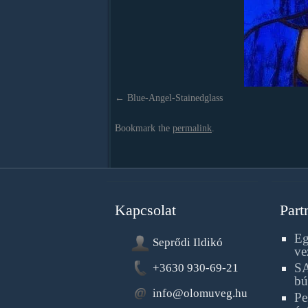
Blue-Angel-Stainedglass
Bookmark the
permalink
.
Kapcsolat
Part
Eg
Seprődi Ildikó
ve
SA
+3630 930-69-21
bú
info@olomuveg.hu
Pe