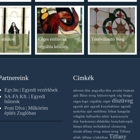
 ablakok
Céges embléma,
Térelválasztó üveg
cégtábla készítés
Partnereink
Címkék
Egv.hu | Egyedi vezérlések
adventi dísz
angyalka dísz
arculat
bejárati
SA-FA Kft. | Egyedi
ajtó
Bútor üveg
bútorüvegek
cég design
díszüveg
bútorok
céges logó
cégtábla
cégér
egyedi ajtó
egyedi konyhabútor
egyedi
Pesti Díva | Műköröm
szekrény ajtó
embléma
felirat
hangulat
építés Zuglóban
világítás
hálószóba tükör
karácsonyfa
dísz
karácsonyi ablakdísz
konyhaüvegek
lámpa tiffany technikával
olomuveg
rózsás tiffany üveg
szines üveg
Tiffany
Tiffany
ablak
tiffany a lakásban