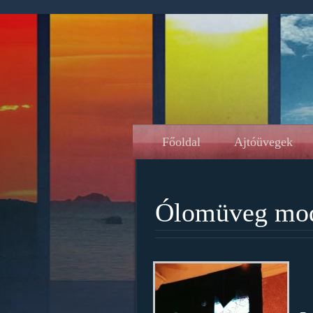
Főoldal
Ajtóüvegek
Ólomüveg mod