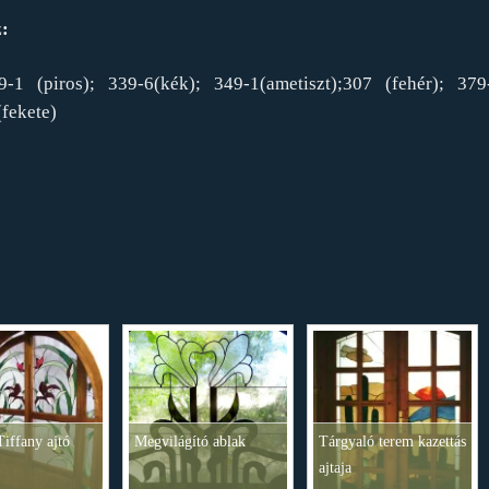
z:
-1 (piros); 339-6(kék); 349-1(ametiszt);307 (fehér); 379
(fekete)
Tiffany ajtó
Megvilágító ablak
Tárgyaló terem kazettás
ajtaja