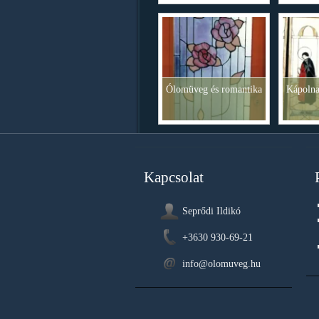
Ólomüveg és romantika
Kápolna
Kapcsolat
Seprődi Ildikó
+3630 930-69-21
info@olomuveg.hu