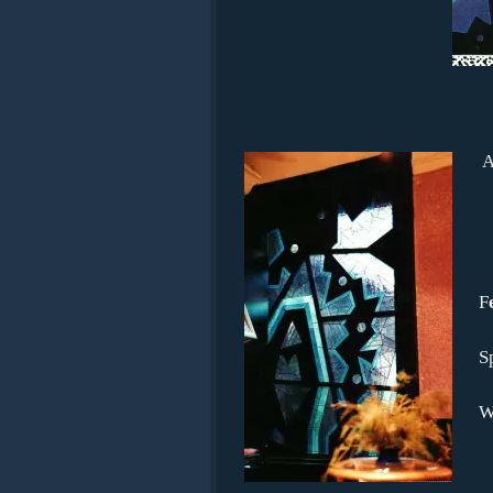
A
F
S
W