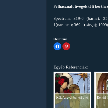
F
elhasznált üvegek téli kerthe
Spectrum: 319-6 (barna); 359
1(narancs); 369-1(sárga); 1009
Share this:
Click
Click
to
to
share
share
on
on
Facebook
Pinterest
(Opens
(Opens
in
in
new
new
Egyéb Referenciák:
window)
window)
Kék Angyal beltéri ajtó
Beltéri 