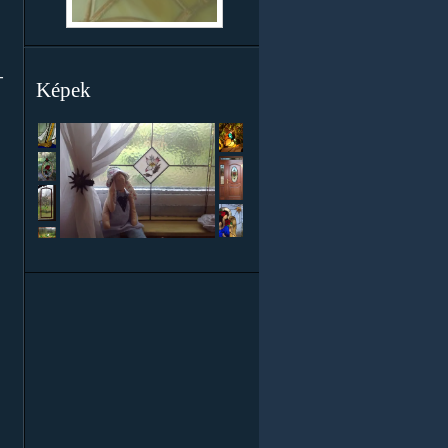
-
Képek