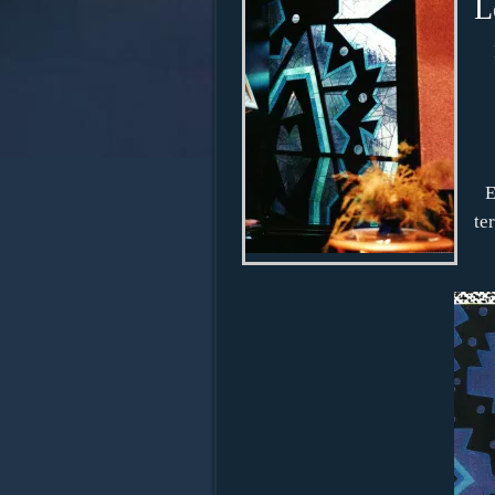
L
E
te