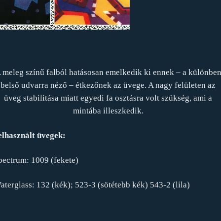
 meleg színű falból hatásosan emelkedik ki ennek – a különbe
belső udvarra néző – étkezőnek az üvege. A nagy felületen az
üveg stabilitása miatt egyedi fa osztásra volt szükség, ami a
mintába illeszkedik.
elhasznált üvegek:
pectrum: 1009 (fekete)
aterglass: 132 (kék); 523-3 (sötétebb kék) 543-2 (lila)