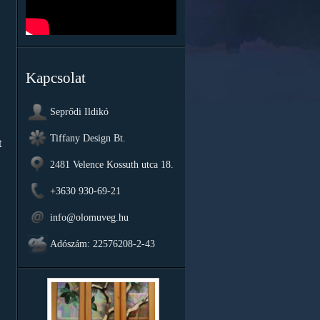
Kapcsolat
Seprődi Ildikó
Tiffany Design Bt.
t
2481 Velence Kossuth utca 18.
+3630 930-69-21
info@olomuveg.hu
Adószám: 22576208-2-43