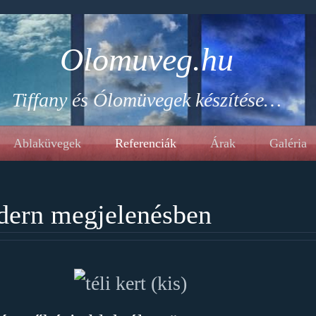
Olomuveg.hu
Tiffany és Ólomüvegek készítése…
Ablaküvegek
Referenciák
Árak
Galéria
ern megjelenésben