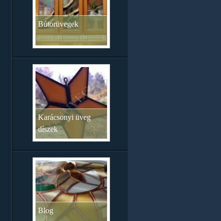
Bútorüvegek
n
Karácsonyi üveg
díszek
Blog