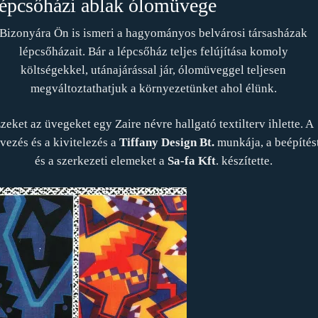
épcsőházi ablak ólomüvege
Bizonyára Ön is ismeri a hagyományos belvárosi társasházak
lépcsőházait. Bár a lépcsőház teljes felújítása komoly
költségekkel, utánajárással jár, ólomüveggel teljesen
megváltoztathatjuk a környezetünket ahol élünk.
zeket az üvegeket egy Zaire névre hallgató textilterv ihlette. A
rvezés és a kivitelezés a
Tiffany Design Bt.
munkája, a beépítés
és a szerkezeti elemeket a
Sa-fa Kft
. készítette.