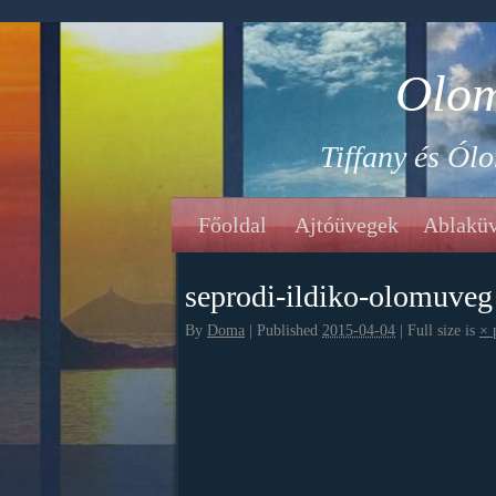
Olom
Tiffany és Ól
Főoldal
Ajtóüvegek
Ablakü
seprodi-ildiko-olomuveg
By
Doma
|
Published
2015-04-04
|
Full size is
×