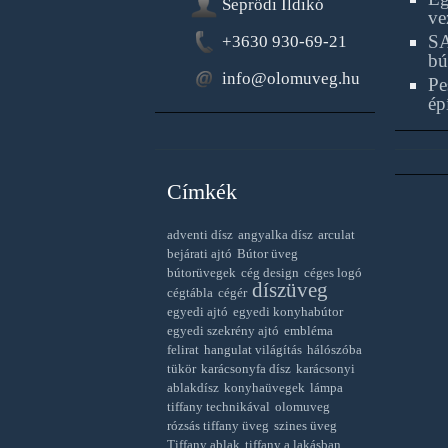
Seprődi Ildikó
ve
SA
+3630 930-69-21
bú
info@olomuveg.hu
Pe
ép
Címkék
adventi dísz
angyalka dísz
arculat
bejárati ajtó
Bútor üveg
bútorüvegek
cég design
céges logó
díszüveg
cégtábla
cégér
egyedi ajtó
egyedi konyhabútor
egyedi szekrény ajtó
embléma
felirat
hangulat világítás
hálószóba
tükör
karácsonyfa dísz
karácsonyi
ablakdísz
konyhaüvegek
lámpa
tiffany technikával
olomuveg
rózsás tiffany üveg
szines üveg
Tiffany ablak
tiffany a lakásban