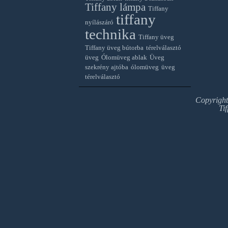
Tiffany lámpa
Tiffany
tiffany
nyílászáró
technika
Tiffany üveg
Tiffany üveg bútorba
térelválasztó
üveg
Ólomüveg ablak
Üveg
szekrény ajtóba
ólomüveg
üveg
térelválasztó
Copyrigh
Ti